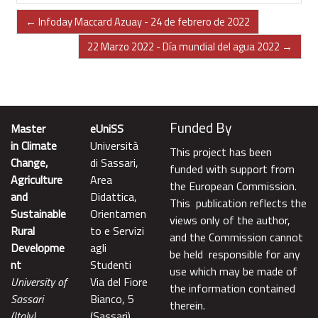
← Infoday Maccard Azuay - 24 de febrero de 2022
22 Marzo 2022 - Día mundial del agua 2022 →
Funded By
Master
eUniSS
in Climate
Università
This project has been
Change,
di Sassari,
funded with support from
Agriculture
Area
the European Commission.
and
Didattica,
This publication reflects the
Sustainable
Orientamen
views only of the author,
Rural
to e Servizi
and the Commission cannot
Developme
agli
be held responsible for any
nt
Studenti
use which may be made of
University of
Via del Fiore
the information contained
Sassari
Bianco, 5
therein.
(Italy)
(Sassari)