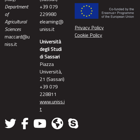
Department
+39 079
of
229980
Agricultural
elearning@
Privacy Policy
Sciences
uniss.it
Cookie Policy
maccard@u
Università
niss.it
degli Studi
di Sassari
Piazza
Università,
21 (Sassari)
+39 079
228811
www.uniss.i
t