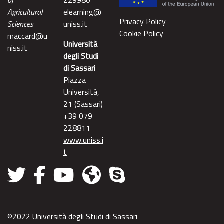
of
229980
Agricultural
elearning@
Privacy Policy
Sciences
uniss.it
Cookie Policy
maccard@u
Università
niss.it
degli Studi
di Sassari
Piazza
Università,
21 (Sassari)
+39 079
228811
www.uniss.i
t
©2022 Università degli Studi di Sassari