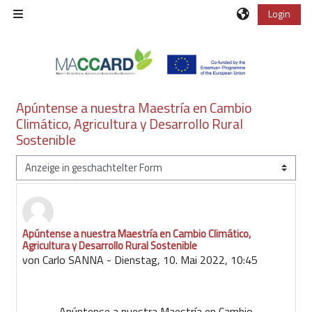
Zum Hauptinhalt
Login
Website-Übersicht
Apúntense a nuestra Maestría en Cambio
Climático, Agricultura y Desarrollo Rural
Sostenible
Anzeigemodus
Apúntense a nuestra Maestría en Cambio Climático,
Anzahl Antworten: 0
Agricultura y Desarrollo Rural Sostenible
von
Carlo SANNA
-
Dienstag, 10. Mai 2022, 10:45
Apúntense a nuestra Maestría en Cambio