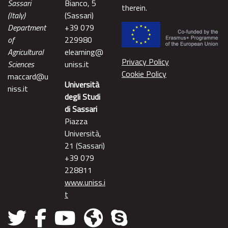
Sassari
Bianco, 5
therein.
(Italy)
(Sassari)
Department
+39 079
of
229980
Agricultural
elearning@
Privacy Policy
Sciences
uniss.it
Cookie Policy
maccard@u
Università
niss.it
degli Studi
di Sassari
Piazza
Università,
21 (Sassari)
+39 079
228811
www.uniss.i
t