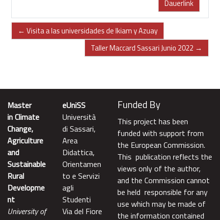
Dauerlink
← Visita a las universidades de Ikiam y Azuay
Taller Maccard Sassari Junio 2022 →
Funded By
Master
eUniSS
in Climate
Università
This project has been
Change,
di Sassari,
funded with support from
Agriculture
Area
the European Commission.
and
Didattica,
This publication reflects the
Sustainable
Orientamen
views only of the author,
Rural
to e Servizi
and the Commission cannot
Developme
agli
be held responsible for any
nt
Studenti
use which may be made of
University of
Via del Fiore
the information contained