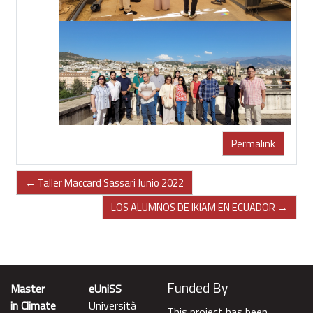
Permalink
← Taller Maccard Sassari Junio 2022
LOS ALUMNOS DE IKIAM EN ECUADOR →
Funded By
Master
eUniSS
in Climate
Università
This project has been