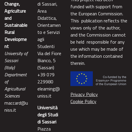
Change,
di Sassari,
funded with support from
Agriculture
Area
the European Commission.
and
Didattica,
This publication reflects the
Sustainable
Orientamen
views only of the author,
Rural
to e Servizi
and the Commission cannot
Developme
agli
be held responsible for any
nt
Studenti
use which may be made of
University of
Via del Fiore
the information contained
Sassari
Bianco, 5
therein.
(Italy)
(Sassari)
Department
+39 079
of
229980
Agricultural
elearning@
Privacy Policy
Sciences
uniss.it
Cookie Policy
maccard@u
Università
niss.it
degli Studi
di Sassari
Piazza