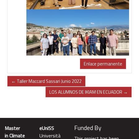
Enlace permanente
← Taller Maccard Sassari Junio 2022
LOS ALUMNOS DE IKIAM EN ECUADOR →
Funded By
Master
eUniSS
in Climate
Università
This project has been