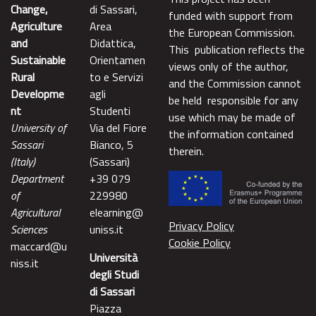
Change,
di Sassari,
funded with support from
Agriculture
Area
the European Commission.
and
Didattica,
This publication reflects the
Sustainable
Orientamen
views only of the author,
Rural
to e Servizi
and the Commission cannot
Developme
agli
be held responsible for any
nt
Studenti
use which may be made of
University of
Via del Fiore
the information contained
Sassari
Bianco, 5
therein.
(Italy)
(Sassari)
Department
+39 079
of
229980
Agricultural
elearning@
Privacy Policy
Sciences
uniss.it
Cookie Policy
maccard@u
Università
niss.it
degli Studi
di Sassari
Piazza