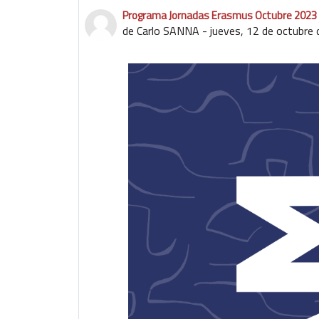
Programa Jornadas Erasmus Octubre 2023
Número de respuestas: 0
de
Carlo SANNA
-
jueves, 12 de octubre