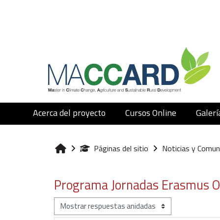
Salta al contenido principal
Acerca del proyecto
Cursos Online
Galerí
Páginas del sitio
Noticias y Comun
Inicio
Programa Jornadas Erasmus 
Mostrar modo