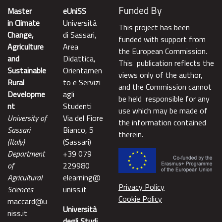
Funded By
Master
eUniSS
in Climate
Università
This project has been
Change,
di Sassari,
funded with support from
Agriculture
Area
the European Commission.
and
Didattica,
This publication reflects the
Sustainable
Orientamen
views only of the author,
Rural
to e Servizi
and the Commission cannot
Developme
agli
be held responsible for any
nt
Studenti
use which may be made of
University of
Via del Fiore
the information contained
Sassari
Bianco, 5
therein.
(Italy)
(Sassari)
Department
+39 079
of
229980
Agricultural
elearning@
Privacy Policy
Sciences
uniss.it
Cookie Policy
maccard@u
Università
niss.it
degli Studi