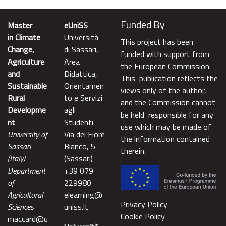
Funded By
Master
eUniSS
in Climate
Università
This project has been
Change,
di Sassari,
funded with support from
Agriculture
Area
the European Commission.
and
Didattica,
This publication reflects the
Sustainable
Orientamen
views only of the author,
Rural
to e Servizi
and the Commission cannot
Developme
agli
be held responsible for any
nt
Studenti
use which may be made of
University of
Via del Fiore
the information contained
Sassari
Bianco, 5
therein.
(Italy)
(Sassari)
Department
+39 079
of
229980
Agricultural
elearning@
Privacy Policy
Sciences
uniss.it
Cookie Policy
maccard@u