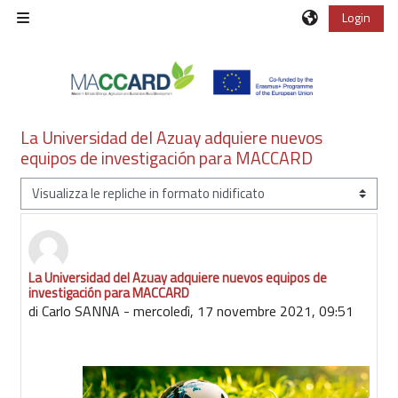
Vai al contenuto principale
Login
Pannello laterale
La Universidad del Azuay adquiere nuevos
equipos de investigación para MACCARD
Modalità visualizzazione
La Universidad del Azuay adquiere nuevos equipos de
Numero di risposte: 0
investigación para MACCARD
di
Carlo SANNA
-
mercoledì, 17 novembre 2021, 09:51