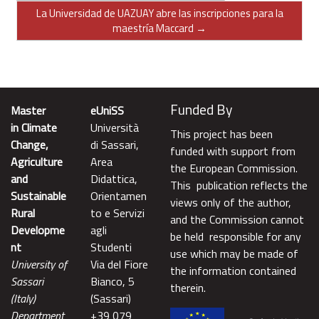
La Universidad de UAZUAY abre las inscripciones para la
maestría Maccard →
Funded By
Master
eUniSS
in Climate
Università
This project has been
Change,
di Sassari,
funded with support from
Agriculture
Area
the European Commission.
and
Didattica,
This publication reflects the
Sustainable
Orientamen
views only of the author,
Rural
to e Servizi
and the Commission cannot
Developme
agli
be held responsible for any
nt
Studenti
use which may be made of
University of
Via del Fiore
the information contained
Sassari
Bianco, 5
therein.
(Italy)
(Sassari)
Department
+39 079