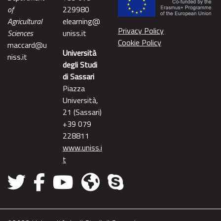
of
229980
Agricultural
elearning@
Privacy Policy
Sciences
uniss.it
Cookie Policy
maccard@u
Università
niss.it
degli Studi
di Sassari
Piazza
Università,
21 (Sassari)
+39 079
228811
www.uniss.i
t