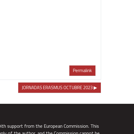
Permalink
JORNADAS ERASMUS OCTUBRE 2023 ▶︎
with support from the European Commission. This
 only of the author, and the Commission cannot be