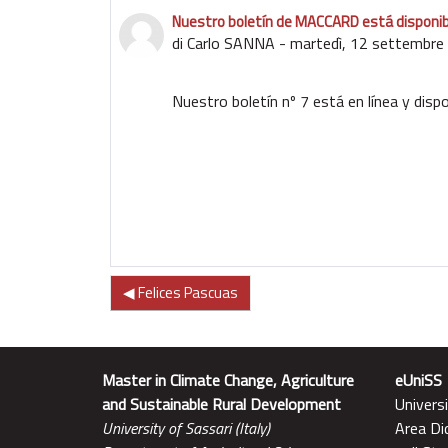
Nuestro boletín de MACCARD está disponib
Numero di risposte: 0
di
Carlo SANNA
-
martedì, 12 settembre
Nuestro boletín nº 7 está en línea y dispo
◀︎ Felices Pascuas
Master in Climate Change, Agriculture
eUniSS
and Sustainable Rural Development
Universi
University of Sassari (Italy)
Area Di