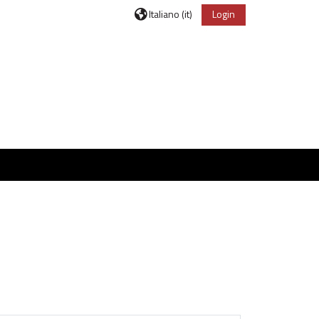
Italiano ‎(it)‎
Login