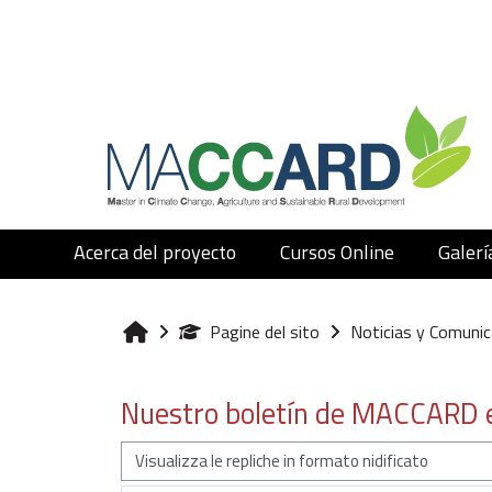
Vai al contenuto principale
Acerca del proyecto
Cursos Online
Galerí
Pagine del sito
Noticias y Comunic
Home
Nuestro boletín de MACCARD e
Modalità visualizzazione