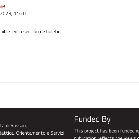
le!
 2023, 11:20
nible en la sección de boletín.
Funded By
tà di Sassari,
This project has been funded 
dattica, Orientamento e Servizi
publication reflects the views