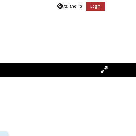
Italiano ‎(it)‎
Login